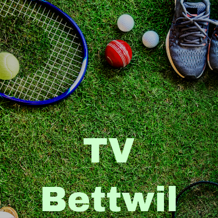
TV
Bettwil