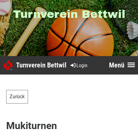
Turnverein Bettwil
Turnverein Bettwil
Menü
Login
Zurück
Mukiturnen