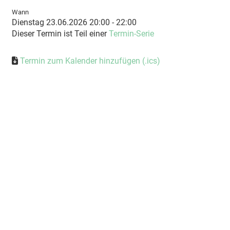
Wann
Dienstag 23.06.2026 20:00 - 22:00
Dieser Termin ist Teil einer
Termin-Serie
Termin zum Kalender hinzufügen (.ics)