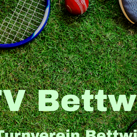
V Bettw
Turnverein Bettwi