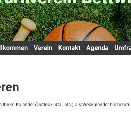
llkommen
Verein
Kontakt
Agenda
Umfr
eren
n Ihrem Kalender (Outlook, iCal, etc.) als Webkalender hinzuzuf