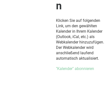
n
Klicken Sie auf folgenden
Link, um den gewählten
Kalender in Ihrem Kalender
(Outlook, iCal, etc.) als
Webkalender hinzuzufügen.
Der Webkalender wird
anschließend laufend
automatisch aktualisiert.
"Kalender" abonnieren